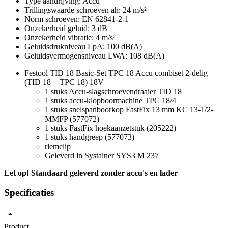
Type aandrijving: Accu
Trillingswaarde schroeven ah: 24 m/s²
Norm schroeven: EN 62841-2-1
Onzekerheid geluid: 3 dB
Onzekerheid vibratie: 4 m/s²
Geluidsdrukniveau LpA: 100 dB(A)
Geluidsvermogensniveau LWA: 108 dB(A)
Festool TID 18 Basic-Set TPC 18 Accu combiset 2-delig
(TID 18 + TPC 18) 18V
1 stuks Accu-slagschroevendraaier TID 18
1 stuks accu-klopboormachine TPC 18/4
1 stuks snelspanboorkop FastFix 13 mm KC 13-1/2-
MMFP (577072)
1 stuks FastFix hoekaanzetstuk (205222)
1 stuks handgreep (577073)
riemclip
Geleverd in Systainer SYS3 M 237
Let op! Standaard geleverd zonder accu's en lader
Specificaties
Product