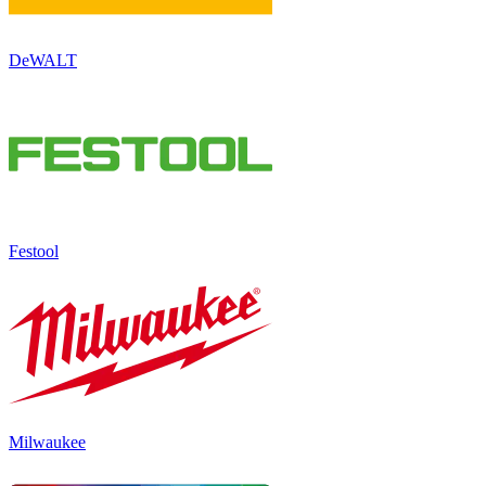
DeWALT
Festool
Milwaukee