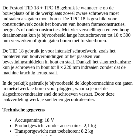
De Festool TID 18 + TPC 18 gebruik je wanneer je op de
bouwplaats of in de werkplaats zowel zware schroeven moet
indraaien als gaten moet boren. De TPC 18 is geschikt voor
constructiewerk zoals het bouwen van houten frameconstructies,
pergola’s of onderconstructies. Met vier versnellingen en een hoog
draaimoment kun je bijvoorbeeld lange houtschroeven tot 10 x 300
mm verwerken of grote gaten boren met forstnerboren.
De TID 18 gebruik je voor intensief schroefwerk, zoals het
monteren van houtverbindingen of het plaatsen van
bevestigingsmiddelen in hout en staal. Dankzij het slagmechanisme
kun je schroeven in hout tot 8 x 220 mm indraaien zonder dat de
machine krachtig terugdraait.
In de praktijk gebruik je bijvoorbeeld de klopboormachine om gaten
in metselwerk te boren voor pluggen, waarna je met de
slagschroevendraaier snel de schroeven vastzet. Door deze
taakverdeling werk je sneller en gecontroleerder.
Technische gegevens
Accuspanning: 18 V
Productgewicht zonder accessoires: 2,1 kg
Transportgewicht met toebehoren: 8,2 kg