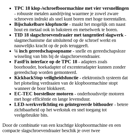
TPC 18 klop-/schroefboormachine met vier versnellingen
- robuuste metalen aandrijving waarmee je zowel zware
schroeven indrukt als snel kunt boren met hoge toerentallen.
Bijschakelbare klopfunctie
- maakt het mogelijk om naast
hout en metaal ook in baksteen en metselwerk te boren.
TID 18 slagschroevendraaier met tangentieel slagwerk
-
slagmechanisme dat uitsluitend op de schroef werkt en
nauwelijks kracht op de pols teruggeeft.
¼ inch gereedschapsopname
- snelle en gereedschapsloze
wisseling van bits bij de slagschroevendraaier.
FastFix interface op de TPC 18
- adapters zoals
boorhouder, hoekadapter of excenteradapter kunnen zonder
gereedschap worden gemonteerd.
KickbackStop veiligheidsfunctie
- elektronisch systeem dat
het plotseling verdraaien van de klopboormachine stopt
wanneer de boor blokkeert.
EC-TEC borstelloze motoren
- onderhoudsvrije motoren
met hoge efficiëntie en lange levensduur.
LED-werkverlichting en geïntegreerde bithouder
- betere
zichtbaarheid op het werkstuk en snel toegang tot
veelgebruikte bits.
Door de combinatie van een krachtige klopboormachine en een
compacte slagschroevendraaier beschik je over twee