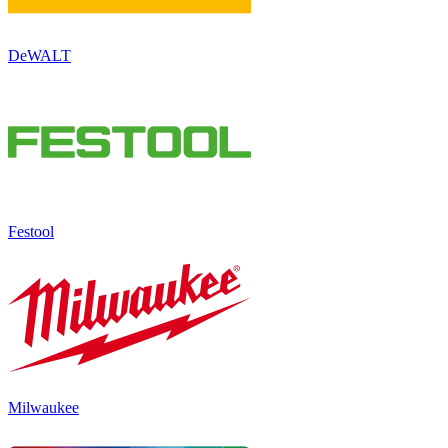
DeWALT
Festool
Milwaukee