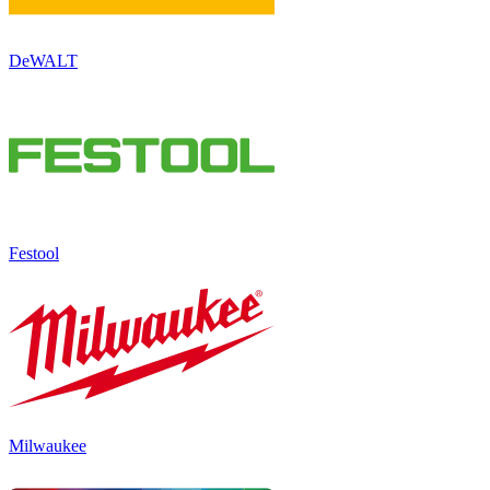
DeWALT
Festool
Milwaukee