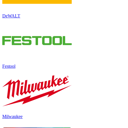
DeWALT
Festool
Milwaukee