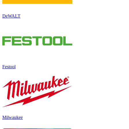
DeWALT
Festool
Milwaukee