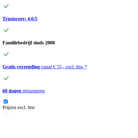
Trustscore: 4,6/5
Familiebedrijf sinds 2008
Gratis verzending
vanaf € 55,- excl. btw *
60 dagen
retourneren
Prijzen excl. btw