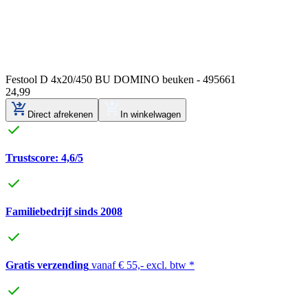
Festool D 4x20/450 BU DOMINO beuken - 495661
24
,
99
Direct afrekenen
In winkelwagen
Trustscore: 4,6/5
Familiebedrijf sinds 2008
Gratis verzending
vanaf € 55,- excl. btw *