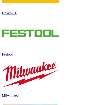
DeWALT
Festool
Milwaukee