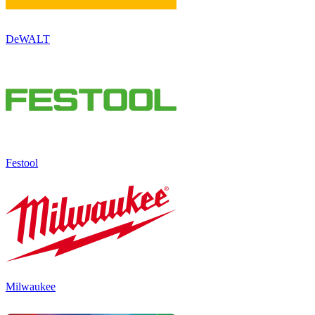
DeWALT
Festool
Milwaukee