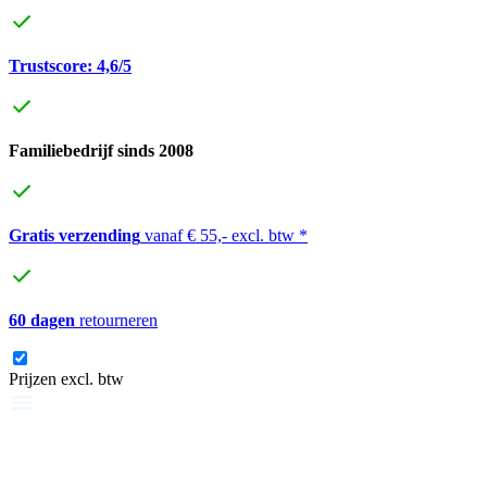
Trustscore: 4,6/5
Familiebedrijf sinds 2008
Gratis verzending
vanaf € 55,- excl. btw *
60 dagen
retourneren
Prijzen excl. btw