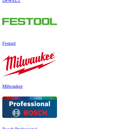
DeWALT
Festool
Milwaukee