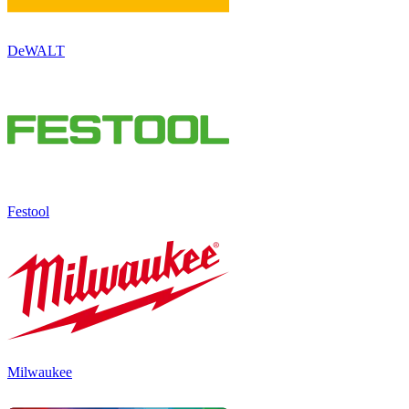
DeWALT
Festool
Milwaukee