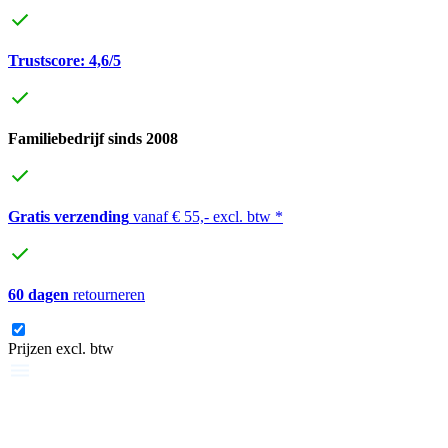
Trustscore: 4,6/5
Familiebedrijf sinds 2008
Gratis verzending
vanaf € 55,- excl. btw *
60 dagen
retourneren
Prijzen excl. btw