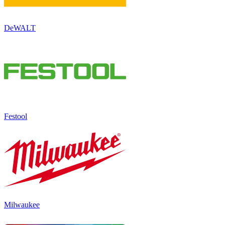
DeWALT
Festool
Milwaukee