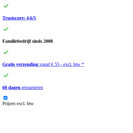
Trustscore: 4,6/5
Familiebedrijf sinds 2008
Gratis verzending
vanaf € 55,- excl. btw *
60 dagen
retourneren
Prijzen excl. btw