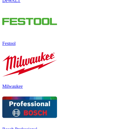
DeWALT
Festool
Milwaukee