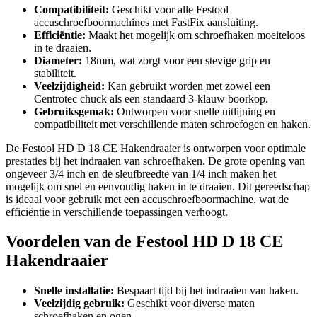
Compatibiliteit:
Geschikt voor alle Festool
accuschroefboormachines met FastFix aansluiting.
Efficiëntie:
Maakt het mogelijk om schroefhaken moeiteloos
in te draaien.
Diameter:
18mm, wat zorgt voor een stevige grip en
stabiliteit.
Veelzijdigheid:
Kan gebruikt worden met zowel een
Centrotec chuck als een standaard 3-klauw boorkop.
Gebruiksgemak:
Ontworpen voor snelle uitlijning en
compatibiliteit met verschillende maten schroefogen en haken.
De Festool HD D 18 CE Hakendraaier is ontworpen voor optimale
prestaties bij het indraaien van schroefhaken. De grote opening van
ongeveer 3/4 inch en de sleufbreedte van 1/4 inch maken het
mogelijk om snel en eenvoudig haken in te draaien. Dit gereedschap
is ideaal voor gebruik met een accuschroefboormachine, wat de
efficiëntie in verschillende toepassingen verhoogt.
Voordelen van de Festool HD D 18 CE
Hakendraaier
Snelle installatie:
Bespaart tijd bij het indraaien van haken.
Veelzijdig gebruik:
Geschikt voor diverse maten
schroefhaken en ogen.