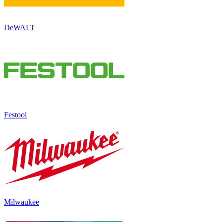
DeWALT
Festool
Milwaukee