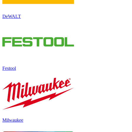
DeWALT
Festool
Milwaukee