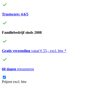
Trustscore: 4,6/5
Familiebedrijf sinds 2008
Gratis verzending
vanaf € 55,- excl. btw *
60 dagen
retourneren
Prijzen excl. btw