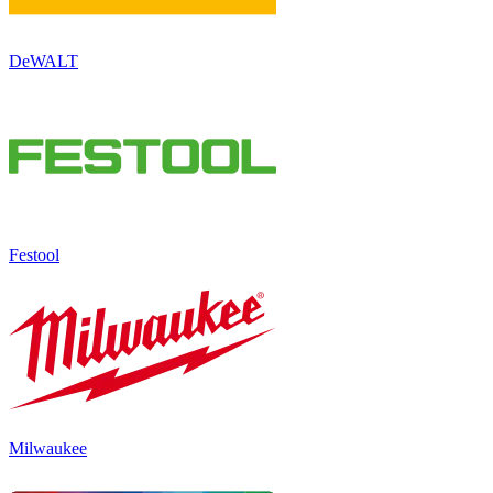
DeWALT
Festool
Milwaukee