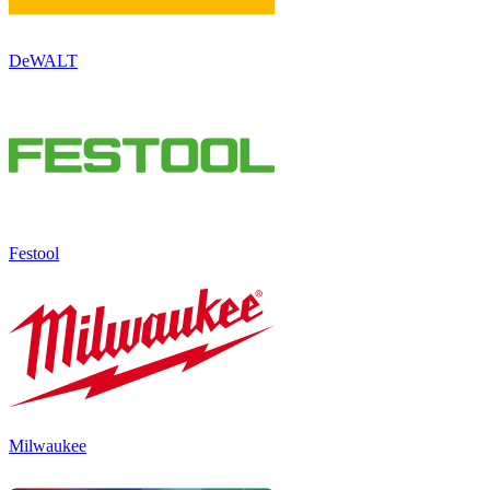
DeWALT
Festool
Milwaukee