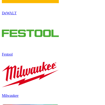
DeWALT
Festool
Milwaukee