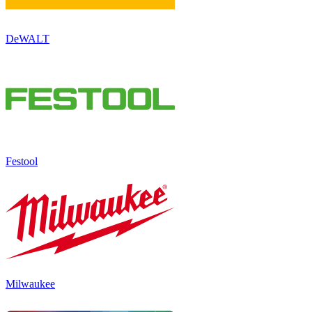
DeWALT
Festool
Milwaukee