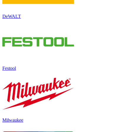
DeWALT
Festool
Milwaukee