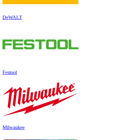
DeWALT
Festool
Milwaukee