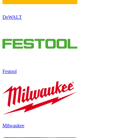
DeWALT
Festool
Milwaukee