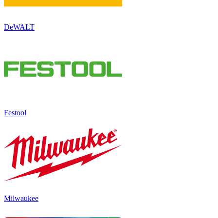
DeWALT
Festool
Milwaukee