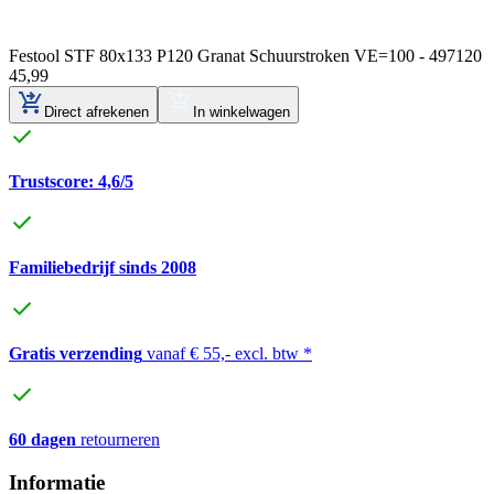
Festool STF 80x133 P120 Granat Schuurstroken VE=100 - 497120
45
,
99
Direct afrekenen
In winkelwagen
Trustscore: 4,6/5
Familiebedrijf sinds 2008
Gratis verzending
vanaf € 55,- excl. btw *
60 dagen
retourneren
Informatie