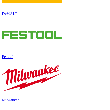
DeWALT
Festool
Milwaukee