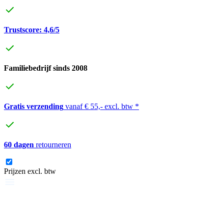
Trustscore: 4,6/5
Familiebedrijf sinds 2008
Gratis verzending
vanaf € 55,- excl. btw *
60 dagen
retourneren
Prijzen excl. btw