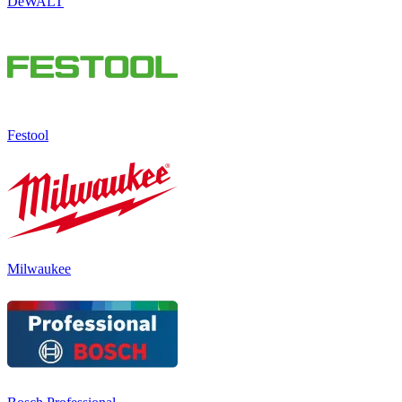
DeWALT
Festool
Milwaukee