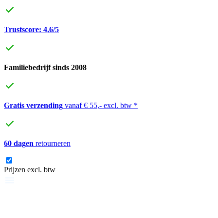
Trustscore: 4,6/5
Familiebedrijf sinds 2008
Gratis verzending
vanaf € 55,- excl. btw *
60 dagen
retourneren
Prijzen excl. btw