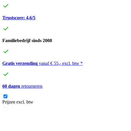
Trustscore: 4,6/5
Familiebedrijf sinds 2008
Gratis verzending
vanaf € 55,- excl. btw *
60 dagen
retourneren
Prijzen excl. btw