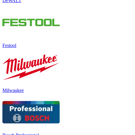
DeWALT
Festool
Milwaukee