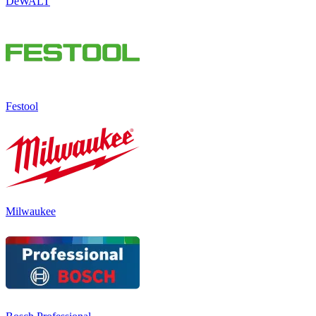
DeWALT
Festool
Milwaukee