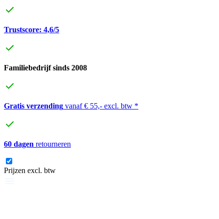
Trustscore: 4,6/5
Familiebedrijf sinds 2008
Gratis verzending
vanaf € 55,- excl. btw *
60 dagen
retourneren
Prijzen excl. btw