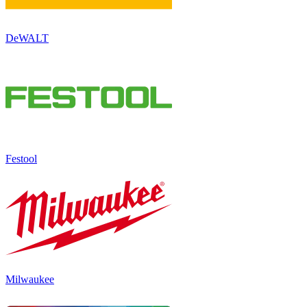
DeWALT
Festool
Milwaukee