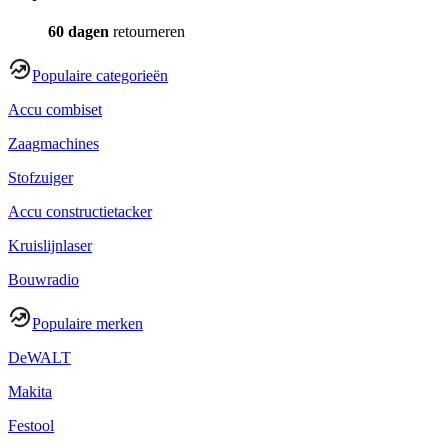
60 dagen
retourneren
Populaire categorieën
Accu combiset
Zaagmachines
Stofzuiger
Accu constructietacker
Kruislijnlaser
Bouwradio
Populaire merken
DeWALT
Makita
Festool