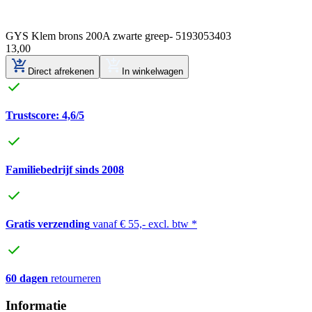
GYS Klem brons 200A zwarte greep- 5193053403
13
,
00
Direct afrekenen
In winkelwagen
Trustscore: 4,6/5
Familiebedrijf sinds 2008
Gratis verzending
vanaf € 55,- excl. btw *
60 dagen
retourneren
Informatie