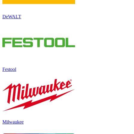
DeWALT
Festool
Milwaukee