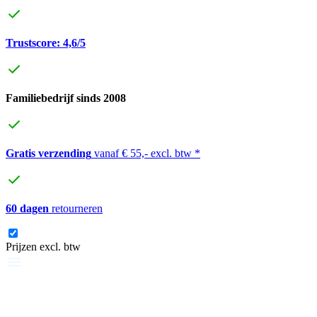
Trustscore: 4,6/5
Familiebedrijf sinds 2008
Gratis verzending
vanaf € 55,- excl. btw *
60 dagen
retourneren
Prijzen excl. btw