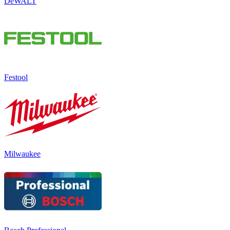
DeWALT
Festool
Milwaukee