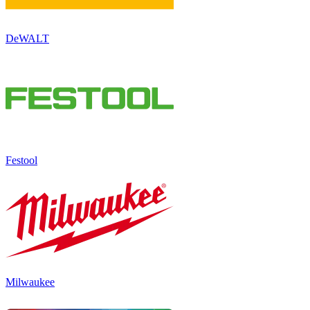
DeWALT
Festool
Milwaukee