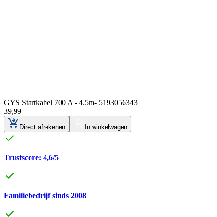
GYS Startkabel 700 A - 4.5m- 5193056343
39
,
99
Direct afrekenen
In winkelwagen
Trustscore: 4,6/5
Familiebedrijf sinds 2008