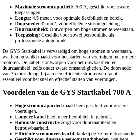
Maximale stroomcapaciteit:
700 A, geschikt voor zware
toepassingen.
Lengte:
4,5 meter, voor optimale flexibiliteit en bereik.
Doorsnede:
35 mm², voor efficiënte stroomgeleiding.
Duurzaamheid:
Ontworpen om hoge stromen te weerstaan.
Toepassing:
Geschikt voor zowel persoonlijke als
professionele autogebruik.
De GYS Startkabel is vervaardigd om hoge stromen te weerstaan,
wat hem geschikt maakt voor het starten van voertuigen met grotere
motoren. De kabel is ontworpen voor betrouwbaarheid en
duurzaamheid, zelfs onder zware omstandigheden. De doorsnede
van 35 mm² draagt bij aan een efficiënte stroomoverdracht,
essentieel voor het snel en effectief starten van voertuigen.
Voordelen van de GYS Startkabel 700 A
Hoge stroomcapaciteit
maakt hem geschikt voor grotere
voertuigen.
Langere kabel
biedt meer flexibiliteit in gebruik.
Robuuste constructie
zorgt voor duurzaamheid en
betrouwbaarheid.
Efficiënte stroomoverdracht
dankzij de 35 mm² doorsnede.
Geschikt voor diverse weersomstandigheden
, wat hem