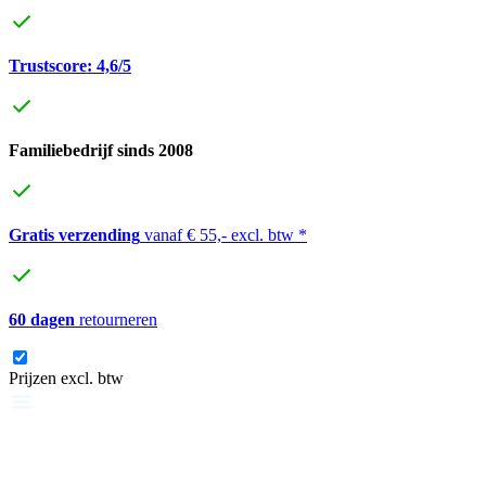
Trustscore: 4,6/5
Familiebedrijf sinds 2008
Gratis verzending
vanaf € 55,- excl. btw *
60 dagen
retourneren
Prijzen excl. btw