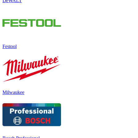
DeWALT
Festool
Milwaukee