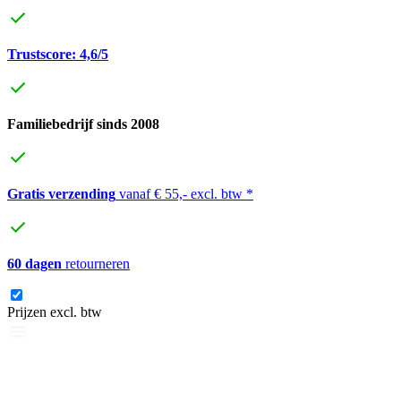
Trustscore: 4,6/5
Familiebedrijf sinds 2008
Gratis verzending
vanaf € 55,- excl. btw *
60 dagen
retourneren
Prijzen excl. btw