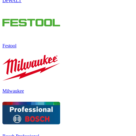
DeWALT
Festool
Milwaukee