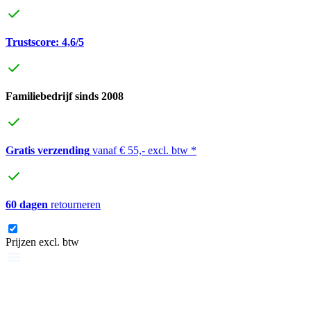
Trustscore: 4,6/5
Familiebedrijf sinds 2008
Gratis verzending
vanaf € 55,- excl. btw *
60 dagen
retourneren
Prijzen excl. btw