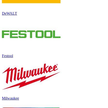
DeWALT
Festool
Milwaukee