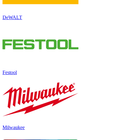
DeWALT
Festool
Milwaukee