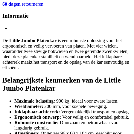
60 dagen
retourneren
Informatie
De
Little Jumbo Platenkar
is een robuuste oplossing voor het
ergonomisch en veilig vervoeren van platen. Met vier wielen,
waaronder twee stevige bokwielen en twee geremde zwenkwielen,
biedt deze platenkar stabiliteit en wendbaarheid. Het inklapbare
achterrek maakt het transport en de opslag van de kar eenvoudig en
efficiënt.
Belangrijkste kenmerken van de Little
Jumbo Platenkar
Maximale belasting:
900 kg, ideaal voor zware lasten.
Wieldiameter:
200 mm, voor soepele beweging.
Inklapbaar achterrek:
Vergemakkelijkt transport en opslag.
Ergonomisch ontwerp:
Voor veilig en comfortabel gebruik.
Robuuste constructie:
Duurzaam en betrouwbaar voor
langdurig gebruik.
Afmetingen:
Ongeveer 96 x 60 x 104 cm, geschikt voor