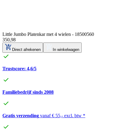
Little Jumbo Platenkar met 4 wielen - 18500560
350
,
98
Direct afrekenen
In winkelwagen
Trustscore: 4,6/5
Familiebedrijf sinds 2008
Gratis verzending
vanaf € 55,- excl. btw *