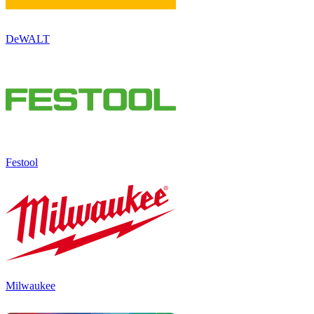
DeWALT
Festool
Milwaukee