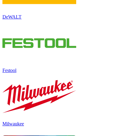
DeWALT
Festool
Milwaukee