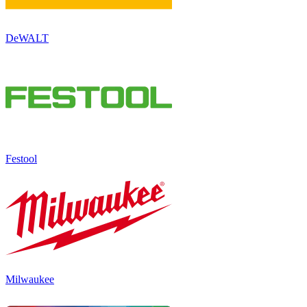
DeWALT
Festool
Milwaukee