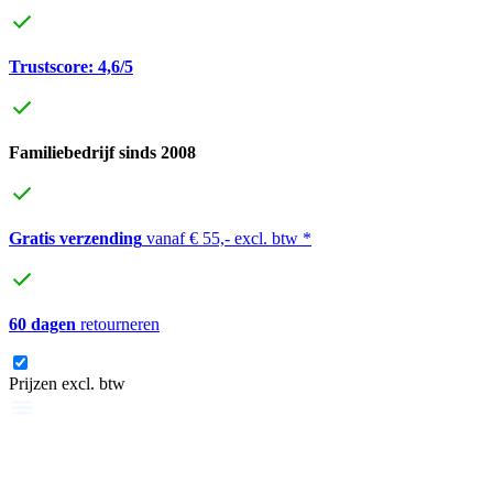
Trustscore: 4,6/5
Familiebedrijf sinds 2008
Gratis verzending
vanaf € 55,- excl. btw *
60 dagen
retourneren
Prijzen excl. btw