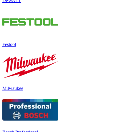
DeWALT
Festool
Milwaukee