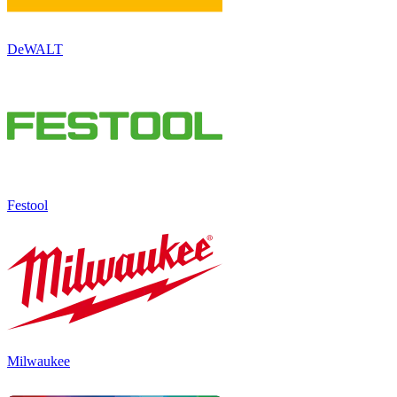
DeWALT
Festool
Milwaukee