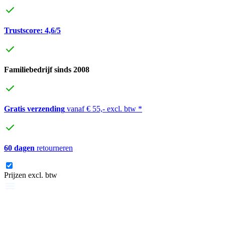
Trustscore: 4,6/5
Familiebedrijf sinds 2008
Gratis verzending
vanaf € 55,- excl. btw *
60 dagen
retourneren
Prijzen excl. btw