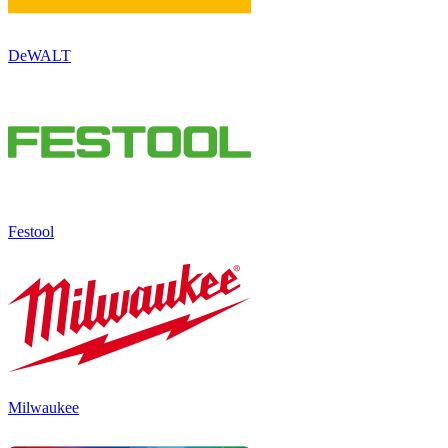
DeWALT
Festool
Milwaukee