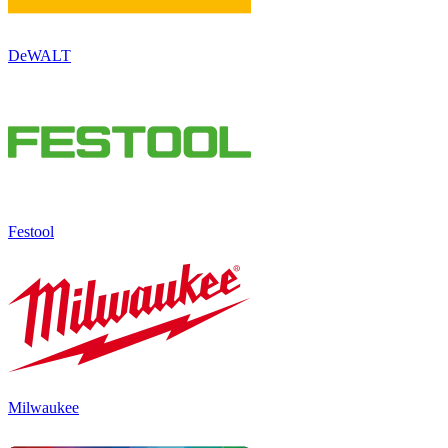
DeWALT
Festool
Milwaukee