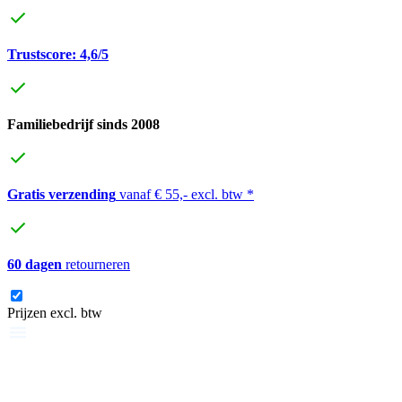
Trustscore: 4,6/5
Familiebedrijf sinds 2008
Gratis verzending
vanaf € 55,- excl. btw *
60 dagen
retourneren
Prijzen excl. btw