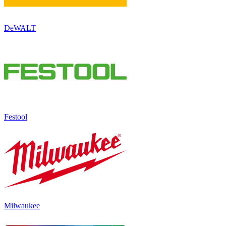
DeWALT
Festool
Milwaukee