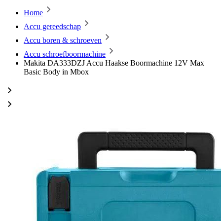
Home
Accu gereedschap
Accu boren & schroeven
Accu schroefboormachine
Makita DA333DZJ Accu Haakse Boormachine 12V Max
Basic Body in Mbox