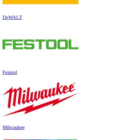
DeWALT
Festool
Milwaukee