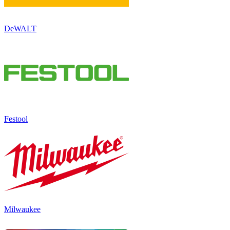
DeWALT
Festool
Milwaukee