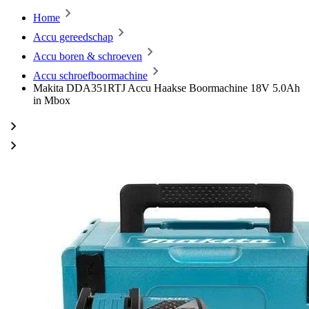
Home
Accu gereedschap
Accu boren & schroeven
Accu schroefboormachine
Makita DDA351RTJ Accu Haakse Boormachine 18V 5.0Ah
in Mbox