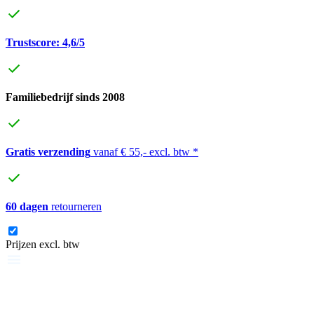
Trustscore: 4,6/5
Familiebedrijf sinds 2008
Gratis verzending
vanaf € 55,- excl. btw *
60 dagen
retourneren
Prijzen excl. btw