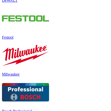
DeWALT
Festool
Milwaukee