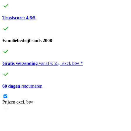
Trustscore: 4,6/5
Familiebedrijf sinds 2008
Gratis verzending
vanaf € 55,- excl. btw *
60 dagen
retourneren
Prijzen excl. btw