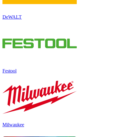
DeWALT
Festool
Milwaukee