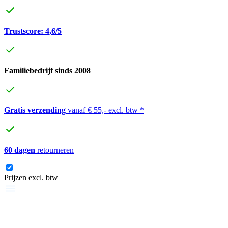
Trustscore: 4,6/5
Familiebedrijf sinds 2008
Gratis verzending
vanaf € 55,- excl. btw *
60 dagen
retourneren
Prijzen excl. btw