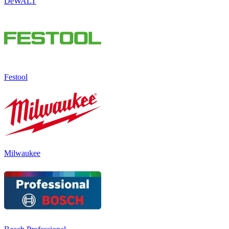
DeWALT
Festool
Milwaukee