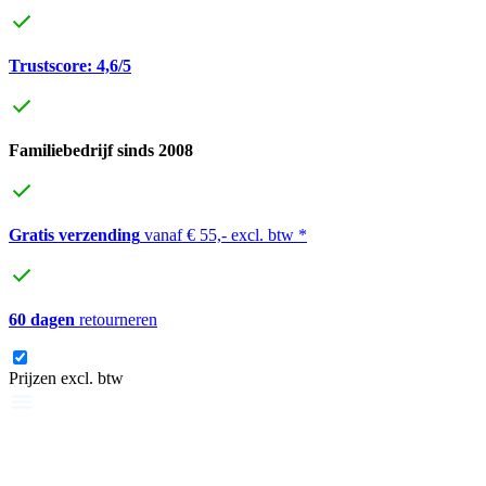
Trustscore: 4,6/5
Familiebedrijf sinds 2008
Gratis verzending
vanaf € 55,- excl. btw *
60 dagen
retourneren
Prijzen excl. btw