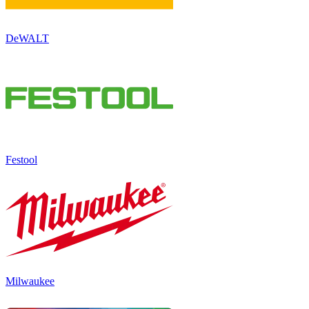
DeWALT
Festool
Milwaukee