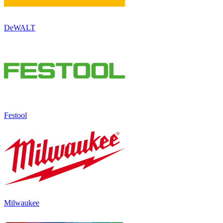
DeWALT
Festool
Milwaukee