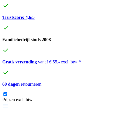
Trustscore: 4,6/5
Familiebedrijf sinds 2008
Gratis verzending
vanaf € 55,- excl. btw *
60 dagen
retourneren
Prijzen excl. btw