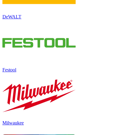
DeWALT
Festool
Milwaukee